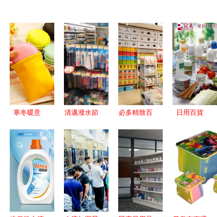
寒冬暖意
清邁潑水節
必多精致百
日用百貨
探索居家日
水槍購買攻
貨 精選日
打造完美事
用百貨中的
略 便利店
用百貨好物
業的視覺素
貼心保暖良
與街邊小攤
推薦
材寶庫
品
淘貨指南