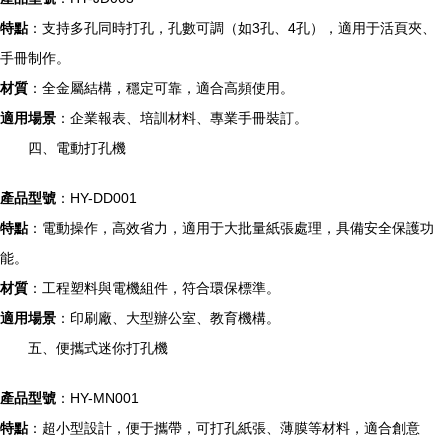
特點
：支持多孔同時打孔，孔數可調（如3孔、4孔），適用于活頁夾、
手冊制作。
材質
：全金屬結構，穩定可靠，適合高頻使用。
適用場景
：企業報表、培訓材料、專業手冊裝訂。
四、電動打孔機
產品型號
：HY-DD001
特點
：電動操作，高效省力，適用于大批量紙張處理，具備安全保護功
能。
材質
：工程塑料與電機組件，符合環保標準。
適用場景
：印刷廠、大型辦公室、教育機構。
五、便攜式迷你打孔機
產品型號
：HY-MN001
特點
：超小型設計，便于攜帶，可打孔紙張、薄膜等材料，適合創意