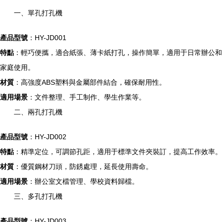
一、單孔打孔機
產品型號
：HY-JD001
特點
：輕巧便攜，適合紙張、薄卡紙打孔，操作簡單，適用于日常辦公和
家庭使用。
材質
：高強度ABS塑料與金屬部件結合，確保耐用性。
適用場景
：文件整理、手工制作、學生作業等。
二、兩孔打孔機
產品型號
：HY-JD002
特點
：精準定位，可調節孔距，適用于標準文件夾裝訂，提高工作效率。
材質
：優質鋼材刀頭，防銹處理，延長使用壽命。
適用場景
：辦公室文檔管理、學校資料歸檔。
三、多孔打孔機
產品型號
：HY-JD003