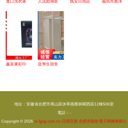
進口洗衣液
人流如潮星
既安日用品
義烏市惠澤
日用百貨中
聚上海，百
國內大型貼
日用品商行
的高端選擇
貨盛宴啟新
牌生產源頭
餐桌產品精
與消費考量
程——第
工廠，賦能
選 從實用
116屆中國
日用百貨行
到裝飾，一
日用百貨商
業
應俱全
品交易會盛
大開幕
鑫富康彩印
從學生宿舍
一站式包裝
床到宜昌物
解決方案，
流園 日用
賦能多元產
百貨的采購
品價值
與物流價格
地址：安徽省合肥市蜀山區休寧路匯林閣西區12棟506室
指南
電話：-
Copyright © 2026
m.lgzg.com.cn
日用百貨
合肥市勘吹電子商務有限公